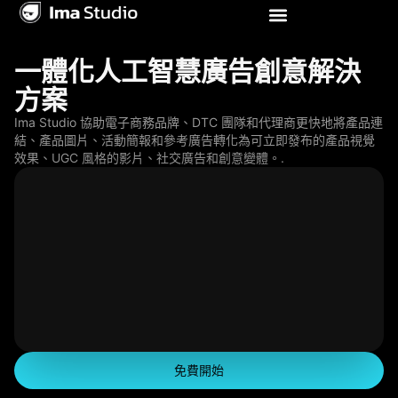
產品
人工智慧套件
人工智慧電子商務
資源
定價
一體化人工智慧廣告創意解決
方案
Ima Studio 協助電子商務品牌、DTC 團隊和代理商更快地將產品連
結、產品圖片、活動簡報和參考廣告轉化為可立即發布的產品視覺
效果、UGC 風格的影片、社交廣告和創意變體。.
免費開始