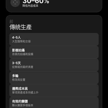
30–60%
降低內容成本
前
傳統生產
4-5人
大型團隊和交接
影棚拍攝
昂貴的拍攝和設備
3-5天
從簡報到最終資產
多輪
修改與反覆
邊際成本高
單項資產成本持續上升
有限的變體
難以擴展多個版本