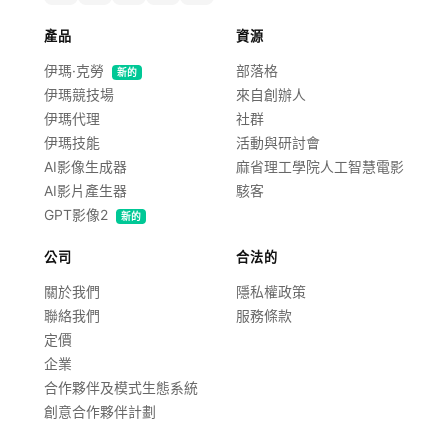
產品
資源
伊瑪·克勞
部落格
新的
伊瑪競技場
來自創辦人
伊瑪代理
社群
伊瑪技能
活動與研討會
AI影像生成器
麻省理工學院人工智慧電影
AI影片產生器
駭客
GPT影像2
新的
公司
合法的
關於我們
隱私權政策
聯絡我們
服務條款
定價
企業
合作夥伴及模式生態系統
創意合作夥伴計劃