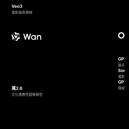
Veo3
電影級長視頻
GPT-
最先進
Sora
電影影
GPT
萬2.6
精細圖
文化適應性圖像模型