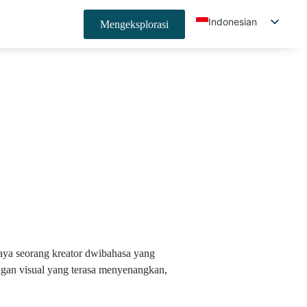
Indonesian
Mengeksplorasi
English
Spanish
Japanese
Korean
German
French
Portuguese
Chinese (China)
Chinese (Taiwan)
Hindi
Saya seorang kreator dwibahasa yang
gan visual yang terasa menyenangkan,