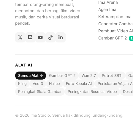
Ima Arena
tempat orang-orang membuat,
Agen Ima
menonton, dan berbagi film, video
Keterampilan Ima
musik, dan cerita visual berdurasi
pendek.
Generator Gambar
Pembuat Video AI
Gambar GPT 2
B
ALAT AI
Semua Alat →
Gambar GPT 2
Wan 2.7
Potret SBTI
Ga
Kling
Veo 3
Hailuo
Foto Kepala AI
Pertukaran Wajah A
Peningkat Skala Gambar
Peningkatan Resolusi Video
Desai
© 2026 Ima Studio. Semua hak dilindungi undang-undang.