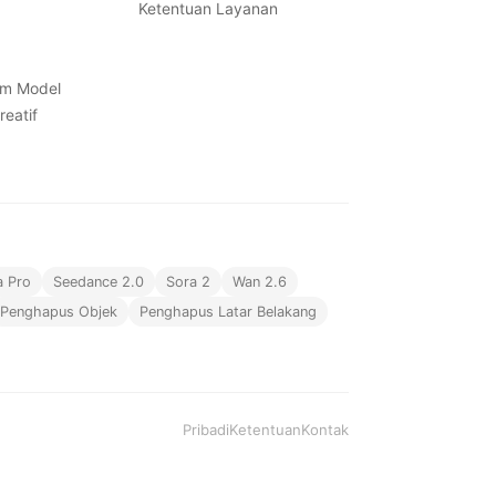
Ketentuan Layanan
em Model
reatif
a Pro
Seedance 2.0
Sora 2
Wan 2.6
Penghapus Objek
Penghapus Latar Belakang
Pribadi
Ketentuan
Kontak