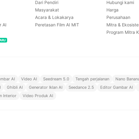
Dari Pendiri
Hubungi kami
Masyarakat
Harga
Acara & Lokakarya
Perusahaan
 AI
Peretasan Film AI MIT
Mitra & Ekosist
Program Mitra K
ARU
mbar AI
Video AI
Seedream 5.0
Tengah perjalanan
Nano Banan
I
Ghibli AI
Generator Iklan AI
Seedance 2.5
Editor Gambar AI
n Interior
Video Produk AI