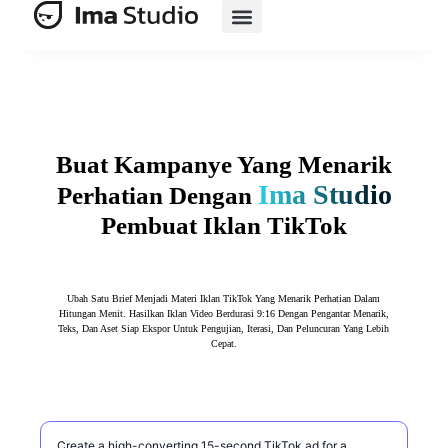
Rangkaian AI
E-Commerce Berbasis AI
Sumber Daya
Buat Kampanye Yang Menarik
Ima Studio
Perhatian Dengan
Pembuat Iklan TikTok
Ubah Satu Brief Menjadi Materi Iklan TikTok Yang Menarik Perhatian Dalam
Hitungan Menit. Hasilkan Iklan Video Berdurasi 9:16 Dengan Pengantar Menarik,
Teks, Dan Aset Siap Ekspor Untuk Pengujian, Iterasi, Dan Peluncuran Yang Lebih
Cepat.
Jelaskan iklan TikTok yang ingin Anda buat.