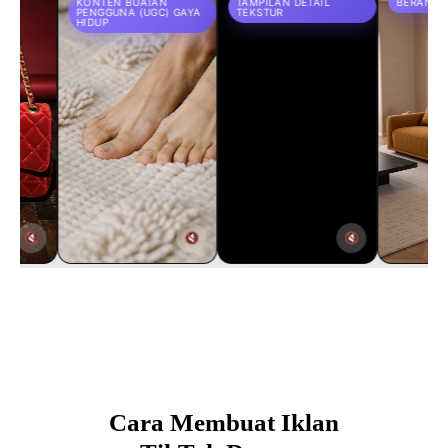
KONTEN BUATAN
TAMPILAN DETAIL
BERANDA PRODUK
PENGGUNA (UGC) GAYA
TEKSTUR
HIDUP
🔇
🔇
Cara Membuat Iklan