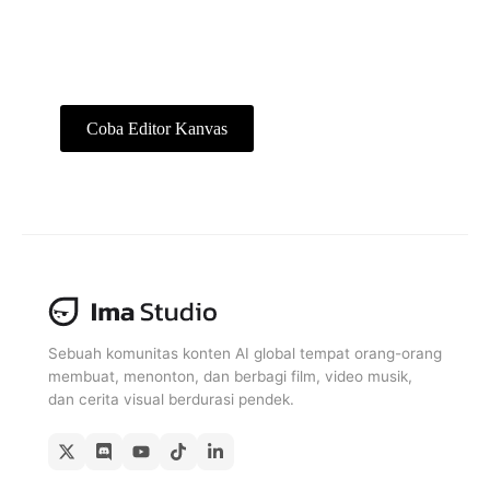
berdurasi 9:16 yang siap diekspor dalam
satu alur kerja.
Coba Editor Kanvas
Gratis Untuk Dicoba
Sebuah komunitas konten AI global tempat orang-orang
membuat, menonton, dan berbagi film, video musik,
dan cerita visual berdurasi pendek.