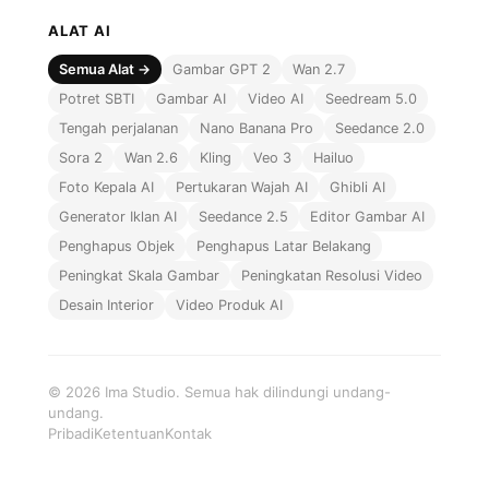
ALAT AI
Semua Alat →
Gambar GPT 2
Wan 2.7
Potret SBTI
Gambar AI
Video AI
Seedream 5.0
Tengah perjalanan
Nano Banana Pro
Seedance 2.0
Sora 2
Wan 2.6
Kling
Veo 3
Hailuo
Foto Kepala AI
Pertukaran Wajah AI
Ghibli AI
Generator Iklan AI
Seedance 2.5
Editor Gambar AI
Penghapus Objek
Penghapus Latar Belakang
Peningkat Skala Gambar
Peningkatan Resolusi Video
Desain Interior
Video Produk AI
© 2026 Ima Studio. Semua hak dilindungi undang-
undang.
Pribadi
Ketentuan
Kontak