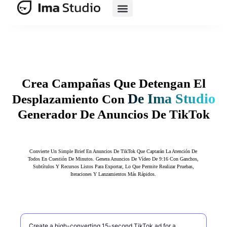
Suite De IA
Comercio Electrónico Con IA
Crea Campañas Que Detengan El
De Ima Studio
Desplazamiento Con
Generador De Anuncios De TikTok
Convierte Un Simple Brief En Anuncios De TikTok Que Captarán La Atención De
Todos En Cuestión De Minutos. Genera Anuncios De Vídeo De 9:16 Con Ganchos,
Subtítulos Y Recursos Listos Para Exportar, Lo Que Permite Realizar Pruebas,
Iteraciones Y Lanzamientos Más Rápidos.
Describe el anuncio de TikTok que quieres crear