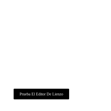
Crea Anuncios De
TikTok Más Rápido
Con Ima Studio.
Crea vídeos creativos para TikTok en
cuestión de minutos, desde el briefing
hasta la publicación. Genera ganchos,
subtítulos y recursos listos para exportar
en formato 9:16 en un solo flujo de
trabajo.
Prueba El Editor De Lienzo