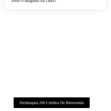
Texto O Imágenes En Línea?
Crea Con Ima Studio
Todo en un mismo espacio de trabajo:
imágenes, vídeo y agentes.
Desbloquea 200 Créditos De Bienvenida