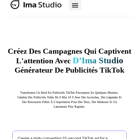
E-Commerce IA
Créez Des Campagnes Qui Captivent
D’Ima Studio
L'attention Avec
Générateur De Publicités TikTok
Transformez Un Brief En Publicités TikTok Percutantes En Quelques Minutes.
Générez Des Publicités Vidéo De 9 Min 16 S Avec Des Accroches, Des Légendes Et
Des Ressources Prêtes À L'exportation Pour Des Tests, Des Itérations Et Un
Lancement Plus Rapides.
Décrivez la publicité TikTok que vous souhaitez créer