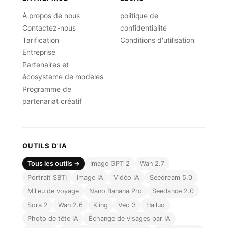
À propos de nous
politique de
Contactez-nous
confidentialité
Tarification
Conditions d'utilisation
Entreprise
Partenaires et
écosystème de modèles
Programme de
partenariat créatif
OUTILS D'IA
Tous les outils →
Image GPT 2
Wan 2.7
Portrait SBTI
Image IA
Vidéo IA
Seedream 5.0
Milieu de voyage
Nano Banana Pro
Seedance 2.0
Sora 2
Wan 2.6
Kling
Veo 3
Hailuo
Photo de tête IA
Échange de visages par IA