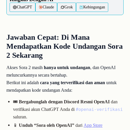
ChatGPT
Claude
Grok
Kebingungan
Jawaban Cepat: Di Mana
Mendapatkan Kode Undangan Sora
2 Sekarang
Akses Sora 2 masih
hanya untuk undangan
, dan OpenAI
meluncurkannya secara bertahap.
Berikut ini adalah
cara yang terverifikasi dan aman
untuk
mendapatkan kode undangan Anda:
🎟️
Bergabunglah dengan Discord Resmi OpenAI
dan
verifikasi akun ChatGPT Anda di
#openai-verifikasi
saluran.
📱
Unduh “Sora oleh OpenAI”
dari
App Store