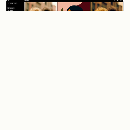
Langkah 4: Aktifkan Notifikasi
Aktifkan notifikasi aplikasi dan email untuk mendapatkan
gelombang undangan berikutnya lebih awal.