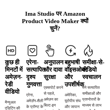
Ima Studio पर Amazon
Product Video Maker क्यों
चुनें?
कुछ ही
एरेना-
अनुपालन
बहुभाषी
समीक्षा-से-
मिनटों में
सत्यापित
और दावा
वॉइसओवर
वीडियो
अमेज़न-
दृश्य
सुरक्षा
और
स्वचालन
रेडी
गुणवत्ता
उपशीर्षक
एक्सपोर्ट करने
मैंने सत्यापित
वीडियो
से पहले,
समीक्षाओं और
एरेना,
अमेरिका,
अमेज़न का
प्रश्नोत्तरों के
अमेज़ॅन-शैली
यूरोपीय संघ
मैन्युअल
बिल्ट-इन
माध्यम से लाभ
के प्रॉम्प्ट के
और जापान
एडिटिंग की