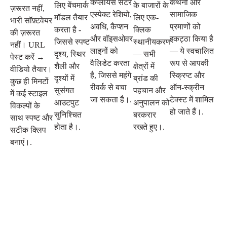
कंप्लायंस सेंटर
कथनों और
लिए बेंचमार्क
के बाजारों के
ज़रूरत नहीं,
एस्पेक्ट रेशियो,
सामाजिक
मॉडल तैयार
लिए एक-
भारी सॉफ़्टवेयर
अवधि, कैप्शन
प्रमाणों को
करता है -
क्लिक
की ज़रूरत
और वॉइसओवर
इकट्ठा किया है
जिससे स्पष्ट
स्थानीयकरण
नहीं। URL
लाइनों को
— ये स्वचालित
दृश्य, स्थिर
— सभी
पेस्ट करें →
वैलिडेट करता
रूप से आपकी
शैली और
क्षेत्रों में
वीडियो तैयार।
है, जिससे महंगे
स्क्रिप्ट और
दृश्यों में
ब्रांड की
कुछ ही मिनटों
रीवर्क से बचा
ऑन-स्क्रीन
सुसंगत
पहचान और
में कई स्टाइल
जा सकता है।.
टेक्स्ट में शामिल
आउटपुट
अनुपालन को
विकल्पों के
हो जाते हैं।.
सुनिश्चित
बरकरार
साथ स्पष्ट और
होता है।.
रखते हुए।.
सटीक क्लिप
बनाएं।.