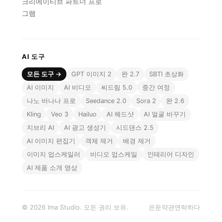
크리에이티브 파트너 프로
그램
AI 도구
모든 도구 →
GPT 이미지 2
완 2.7
SBTI 초상화
AI 이미지
AI 비디오
씨드림 5.0
중간 여정
나노 바나나 프로
Seedance 2.0
Sora 2
완 2.6
Kling
Veo 3
Hailuo
AI 헤드샷
AI 얼굴 바꾸기
지브리 AI
AI 광고 생성기
시드댄스 2.5
AI 이미지 편집기
객체 제거
배경 제거
이미지 업스케일러
비디오 업스케일
인테리어 디자인
AI 제품 소개 영상
© 2026 Ima Studio. 모든 권리 보유.
은둔
약관
연락하다