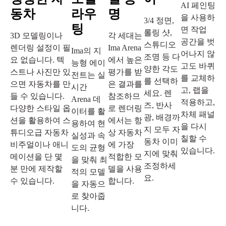
AI 페인팅
동차
라우
명
을 사용하
3/4 정면,
팅
면 작업
롤링 샷,
3D 모델링이나
각 세대는
공간을 벗
스튜디오
렌더링 설정이 필
Ima Arena
Ima의 지
어나지 않
조명 등 다
요 없습니다. 텍
에서 높은
능형 에이
고도 바퀴
양한 각도
스트나 사진만 있
평가를 받
전트는 실
를 교체하
를 선택하
으면 자동차를 만
은 결과를
시간
고, 랩을
세요. 렌
들 수 있습니다.
참조하므
Arena 데
적용하고,
즈, 반사
다양한 스타일 옵
로 렌더링
이터를 활
차체 패널
광, 배경까
션을 활용하여 스
에서는 항
용하여 현
을 다시
지 모두 자
튜디오급 자동차
상 자동차
실성과 속
칠할 수
동차 이미
비주얼이나 애니
에 가장
도의 균형
있습니다.
지에 맞춰
메이션을 단 몇
적합한 모
을 맞춰 최
조정하세
분 만에 제작할
델을 사용
적의 모델
요.
수 있습니다.
합니다.
을 자동으
로 찾아줍
니다.