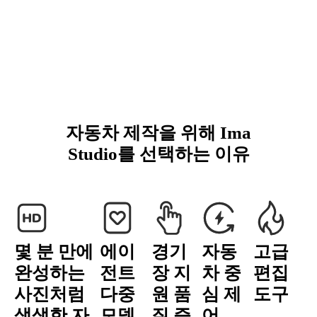
자동차 제작을 위해 Ima
Studio를 선택하는 이유
몇 분 만에
에이
경기
자동
고급
완성하는
전트
장 지
차 중
편집
사진처럼
다중
원 품
심 제
도구
생생한 자
모델
질 증
어