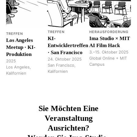
TREFFEN
HERAUSFORDERUNG
TREFFEN
KI-
Ima Studio × MIT
Los Angeles
Entwicklertreffen
AI Film Hack
Meetup · KI-
· San Francisco
3.–15. Oktober 2025
Produktion
Global Online + MIT
24. Oktober 2025
2025
Campus
San Francisco,
Los Angeles,
Kalifornien
Kalifornien
Sie Möchten Eine
Veranstaltung
Ausrichten?