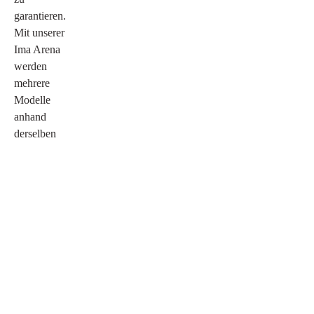
garantieren.
Mit unserer
Ima Arena
werden
mehrere
Modelle
anhand
derselben
Aufgabenstellung
getestet,
verglichen
und optimiert
– so müssen
Kreative
nicht raten,
welches
Modell am
besten