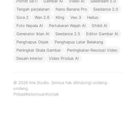
Potret SBTI
Gambar AI
Video AI
Seedream 5.0
Tengah perjalanan
Nano Banana Pro
Seedance 2.0
Sora 2
Wan 2.6
Kling
Veo 3
Hailuo
Foto Kepala AI
Pertukaran Wajah AI
Ghibli AI
Generator Iklan AI
Seedance 2.5
Editor Gambar AI
Penghapus Objek
Penghapus Latar Belakang
Peningkat Skala Gambar
Peningkatan Resolusi Video
Desain Interior
Video Produk AI
© 2026 Ima Studio. Semua hak dilindungi undang-
undang.
Pribadi
Ketentuan
Kontak