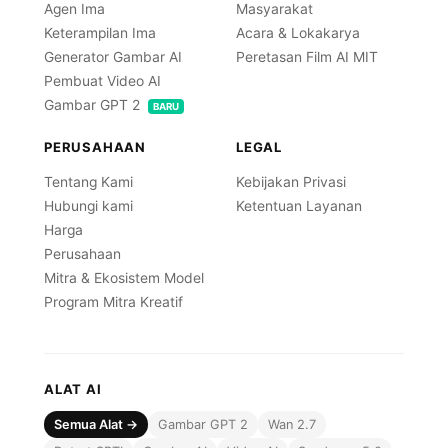
Agen Ima
Masyarakat
Keterampilan Ima
Acara & Lokakarya
Generator Gambar AI
Peretasan Film AI MIT
Pembuat Video AI
Gambar GPT 2
BARU
PERUSAHAAN
LEGAL
Tentang Kami
Kebijakan Privasi
Hubungi kami
Ketentuan Layanan
Harga
Perusahaan
Mitra & Ekosistem Model
Program Mitra Kreatif
ALAT AI
Semua Alat →
Gambar GPT 2
Wan 2.7