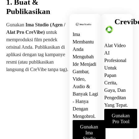
1. Buat &
Publikasikan
Crevib
Gunakan
Ima Studio (Agen /
Alat Pro CreVibe)
untuk
Ima
memproduksi film pendek
Membantu
Alat Video
orisinal Anda. Publikasikan di
Anda
AI
aplikasi dengan tag kampanye
Mengubah
Profesional
resmi (atau publikasikan
Ide Menjadi
Untuk
langsung di CreVibe tanpa tag).
Gambar,
Papan
Video,
Cerita,
Audio &
Gaya, Dan
Banyak Lagi
Pengeditan
- Hanya
Yang Tepat.
Dengan
Gunakan
Mengobrol.
Pro Tool
Gunakan
Ima
Studio