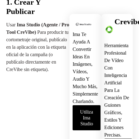
1. Crear Y
Publicar
Crevib
Usar
Ima Studio (Agente / Pro
Tool CreVibe)
Para producir tu
Ima Te
cortometraje original, publícalo
Ayuda A
Herramienta
en la aplicación con la etiqueta
Convertir
Profesional
oficial de la campaña (o
Ideas En
De Vídeo
publícalo directamente en
Imágenes,
Con
CreVibe sin etiqueta).
Vídeos,
Inteligencia
Audio Y
Artificial
Mucho Más,
Para La
Simplemente
Creación De
Charlando.
Guiones
Utiliza
Gráficos,
Ima
Estilos Y
Studio
Ediciones
Precisas.