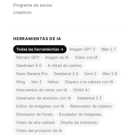
Programa de socios
creativos
HERRAMIENTAS DE IA
Todas las herramientas →
Imagen GPT 2
Wan 2.7
Retrato SBTI
Imagen de IA
Vídeo con IA
Seedream 5.0
A mitad de camino
Nano Banana Pro
Seedance 2.0
Sora 2
Wan 2.6
Kling
Veo 3
Hailuo
Disparo a la cabeza con IA
Intercambio de caras con IA
Ghibli AI
Generador de anuncios con IA
Seedance 2.5
Editor de imágenes con IA
Removedor de objetos
Eliminador de fondo
Escalador de imágenes
Vídeo de alta calidad
Diseño de interiores
Vídeo del producto de IA