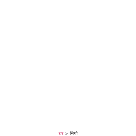
घर
>
नियो