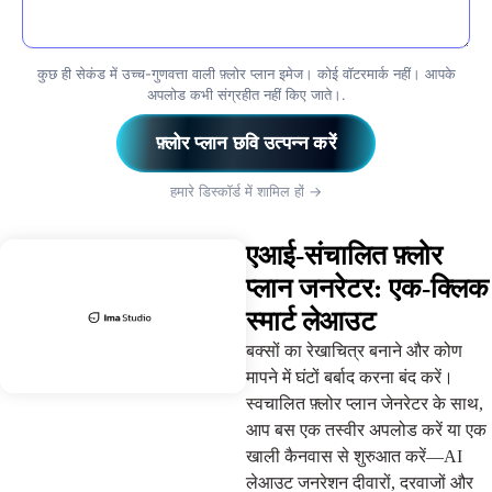
कुछ ही सेकंड में उच्च-गुणवत्ता वाली फ़्लोर प्लान इमेज। कोई वॉटरमार्क नहीं। आपके
अपलोड कभी संग्रहीत नहीं किए जाते।.
फ़्लोर प्लान छवि उत्पन्न करें
हमारे डिस्कॉर्ड में शामिल हों →
एआई-संचालित फ़्लोर
प्लान जनरेटर: एक-क्लिक
स्मार्ट लेआउट
बक्सों का रेखाचित्र बनाने और कोण
मापने में घंटों बर्बाद करना बंद करें।
स्वचालित फ़्लोर प्लान जेनरेटर के साथ,
आप बस एक तस्वीर अपलोड करें या एक
खाली कैनवास से शुरुआत करें—AI
लेआउट जनरेशन दीवारों, दरवाजों और