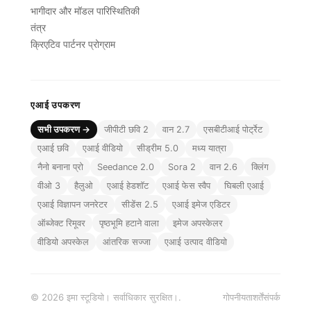
भागीदार और मॉडल पारिस्थितिकी
तंत्र
क्रिएटिव पार्टनर प्रोग्राम
एआई उपकरण
सभी उपकरण →
जीपीटी छवि 2
वान 2.7
एसबीटीआई पोर्ट्रेट
एआई छवि
एआई वीडियो
सीड्रीम 5.0
मध्य यात्रा
नैनो बनाना प्रो
Seedance 2.0
Sora 2
वान 2.6
क्लिंग
वीओ 3
हैलुओ
एआई हेडशॉट
एआई फेस स्वैप
घिबली एआई
एआई विज्ञापन जनरेटर
सीडेंस 2.5
एआई इमेज एडिटर
ऑब्जेक्ट रिमूवर
पृष्ठभूमि हटाने वाला
इमेज अपस्केलर
वीडियो अपस्केल
आंतरिक सज्जा
एआई उत्पाद वीडियो
© 2026 इमा स्टूडियो। सर्वाधिकार सुरक्षित।.
गोपनीयता
शर्तें
संपर्क