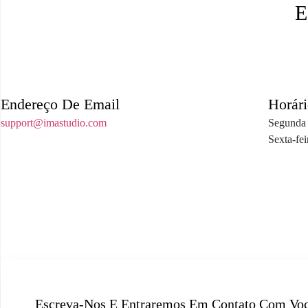
E
Endereço De Email
Horár
support@imastudio.com
Segunda a
Sexta-fe
Escreva-Nos E Entraremos Em Contato Com Voc