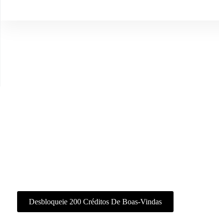
Crie Com O Ima Studio
Tudo em um único espaço de trabalho — imagens, 
Desbloqueie 200 Créditos De Boas-Vindas