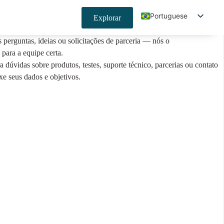
Portuguese
Explorar
English
 perguntas, ideias ou solicitações de parceria — nós o
Spanish
para a equipe certa.
a dúvidas sobre produtos, testes, suporte técnico, parcerias ou contato
Japanese
xe seus dados e objetivos.
Korean
German
French
Indonesian
Chinese (China)
Chinese (Taiwan)
Hindi