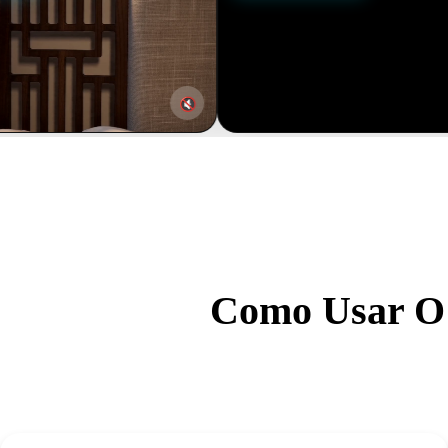
🔇
🔇
Como Usar O 