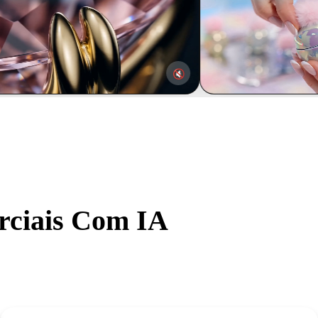
🔇
rciais Com IA