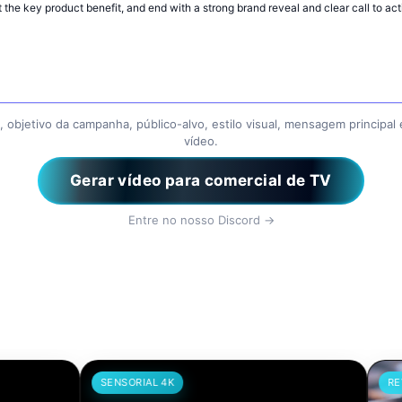
 objetivo da campanha, público-alvo, estilo visual, mensagem principal
vídeo.
Gerar vídeo para comercial de TV
Entre no nosso Discord →
SENSORIAL 4K
REVELAÇÃO DE LUZ