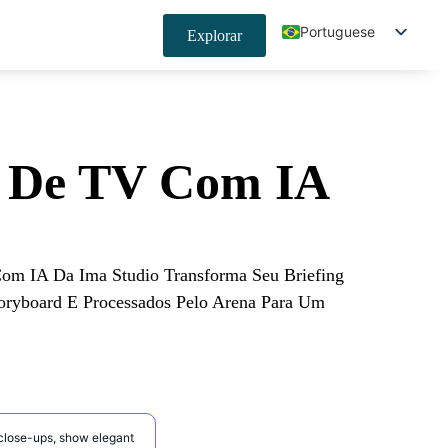
Portuguese
Explorar
English
Spanish
Japanese
s De TV Com IA
Korean
German
French
Indonesian
om IA Da Ima Studio Transforma Seu Briefing
Chinese (China)
oryboard E Processados Pelo Arena Para Um
Chinese (Taiwan)
Hindi