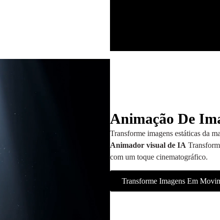
Animação De Im
Transforme imagens estáticas da ma
Animador visual de IA
Transforma
com um toque cinematográfico.
Transforme Imagens Em Movim