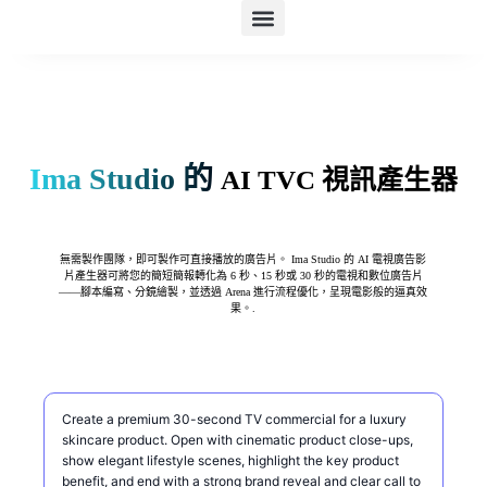
產品
人工智慧套件
人工智慧電子商務
資源
定價
Ima Studio 的
AI TVC 視訊產生器
無需製作團隊，即可製作可直接播放的廣告片。 Ima Studio 的 AI 電視廣告影
片產生器可將您的簡短簡報轉化為 6 秒、15 秒或 30 秒的電視和數位廣告片
——腳本編寫、分鏡繪製，並透過 Arena 進行流程優化，呈現電影般的逼真效
果。.
請描述一下你想製作的電視廣告。