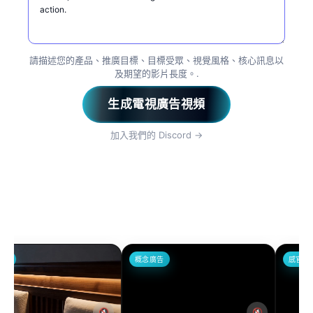
請描述您的產品、推廣目標、目標受眾、視覺風格、核心訊息以
及期望的影片長度。.
生成電視廣告視頻
加入我們的 Discord →
概念廣告
感官4K
🔇
🔇