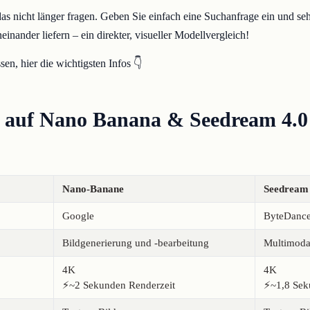
das nicht länger fragen. Geben Sie einfach eine Suchanfrage ein und se
inander liefern – ein direkter, visueller Modellvergleich!
en, hier die wichtigsten Infos 👇
k auf Nano Banana & Seedream 4.0
Nano-Banane
Seedream 
Google
ByteDanc
Bildgenerierung und -bearbeitung
Multimodal
4K
4K
⚡️~2 Sekunden Renderzeit
⚡️~1,8 Se