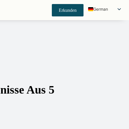
German
Erkunden
English
Spanish
Japanese
Korean
French
Indonesian
Portuguese
Chinese (China)
nisse Aus 5
Chinese (Taiwan)
Hindi