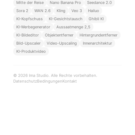
Mitte der Reise
Nano Banana Pro
Seedance 2.0
Sora 2
WAN 2.6
Kling
Veo 3
Hailuo
KI-Kopfschuss
KI-Gesichtstausch
Ghibli KI
KI-Werbegenerator
Aussaatmenge 2,5
KI-Bildeditor
Objektentferner
Hintergrundentferner
Bild-Upscaler
Video-Upscaling
Innenarchitektur
KI-Produktvideo
© 2026 Ima Studio. Alle Rechte vorbehalten.
Datenschutz
Bedingungen
Kontakt