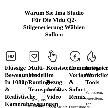
Warum Sie Ima Studio
Für Die Vidu Q2-
Stilgenerierung Wählen
Sollten
Flüssige
Multi-
Konsistenz
Community-
Integrier
Bewegungen
Modell-
Im
Vorlagen
Workflo
In 1080p
Routing-
Bezug
&
Tools
&
Transparenz
Auf Das
Sofort-
Verbessern,
Realistische
Video
Remix
vergrößern,
Ima Agents
Kamerabewegungen
Ton
testen Ihre
Laden Sie ein
Durchstöbern