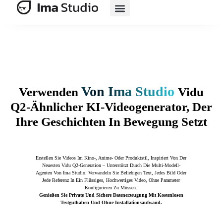
KI-E-Commerce
Von Ima Studio
Verwenden
Vidu
Q2-Ähnlicher KI-Videogenerator, Der
Ihre Geschichten In Bewegung Setzt
Erstellen Sie Videos Im Kino-, Anime- Oder Produktstil, Inspiriert Von Der
Neuesten Vidu Q2-Generation – Unterstützt Durch Die Multi-Modell-
Agenten Von Ima Studio. Verwandeln Sie Beliebigen Text, Jedes Bild Oder
Jede Referenz In Ein Flüssiges, Hochwertiges Video, Ohne Parameter
Konfigurieren Zu Müssen.
Genießen Sie Private Und Sichere Datenerzeugung Mit Kostenlosen
Testguthaben Und Ohne Installationsaufwand.