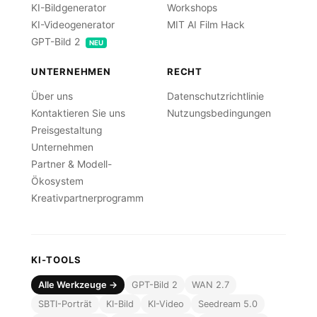
KI-Bildgenerator
Workshops
KI-Videogenerator
MIT AI Film Hack
GPT-Bild 2
NEU
UNTERNEHMEN
RECHT
Über uns
Datenschutzrichtlinie
Kontaktieren Sie uns
Nutzungsbedingungen
Preisgestaltung
Unternehmen
Partner & Modell-
Ökosystem
Kreativpartnerprogramm
KI-TOOLS
Alle Werkzeuge →
GPT-Bild 2
WAN 2.7
SBTI-Porträt
KI-Bild
KI-Video
Seedream 5.0