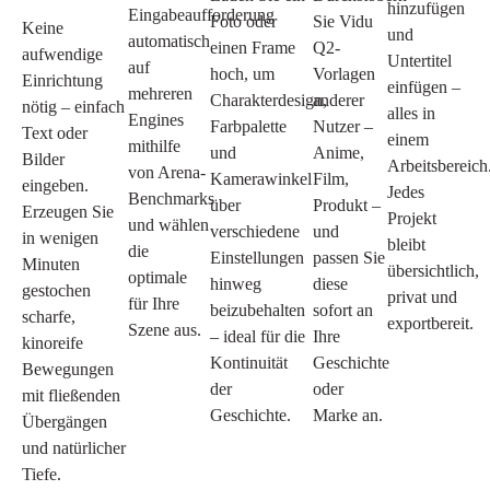
hinzufügen
Eingabeaufforderung
Foto oder
Sie Vidu
Keine
und
automatisch
einen Frame
Q2-
aufwendige
Untertitel
auf
hoch, um
Vorlagen
Einrichtung
einfügen –
mehreren
Charakterdesign,
anderer
nötig – einfach
alles in
Engines
Farbpalette
Nutzer –
Text oder
einem
mithilfe
und
Anime,
Bilder
Arbeitsbereich
von Arena-
Kamerawinkel
Film,
eingeben.
Jedes
Benchmarks
über
Produkt –
Erzeugen Sie
Projekt
und wählen
verschiedene
und
in wenigen
bleibt
die
Einstellungen
passen Sie
Minuten
übersichtlich,
optimale
hinweg
diese
gestochen
privat und
für Ihre
beizubehalten
sofort an
scharfe,
exportbereit.
Szene aus.
– ideal für die
Ihre
kinoreife
Kontinuität
Geschichte
Bewegungen
der
oder
mit fließenden
Geschichte.
Marke an.
Übergängen
und natürlicher
Tiefe.