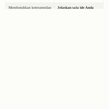
Membutuhkan keterampilan
Jelaskan saja ide Anda
& pembelajaran
dalam bahasa alami
Seringkali hanya untuk
Didukung oleh web &
desktop atau terbatas pada
seluler — buat di mana
perangkat
saja, kapan saja
Siapa yang Dapat Menggunakan
Ima Studio untuk Memperluas
Gambar
🎨 Fotografer
“Komposisinya bagus, tapi subjeknya terlalu dekat dengan tepi.
Bagaimana cara memperbaikinya?”