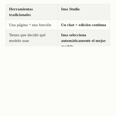
Herramientas
Ima Studio
tradicionales
Una página = una función
Un chat = edición continua
Tienes que decidir qué
Ima selecciona
modelo usar
automáticamente el mejor
modelo.
(de más de 10 modelos
líderes)
La edición se interrumpe al
La edición sigue un único
cambiar entre herramientas.
flujo: Imagen → Vídeo →
Música
Requiere habilidades y
Simplemente describe tu
aprendizaje.
idea en lenguaje natural.
A menudo solo disponible
Compatible con web y
para ordenadores de
dispositivos móviles: crea