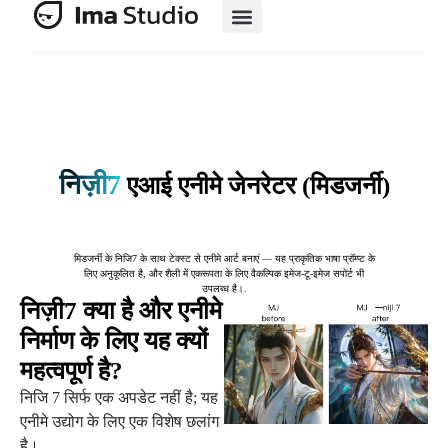
एआई सूट
एआई ई-कॉमर्स
मूल्य निर्धारण
निज़ी7
एआई एनीमे जेनरेटर (मिडजर्नी)
मिडजर्नी के निजि7 के साथ टेक्स्ट से एनीमे आर्ट बनाएं — यह प्राकृतिक भाषा प्रॉम्प्ट के
लिए अनुकूलित है, और शैली में एकरूपता के लिए वैकल्पिक इमेज-टू-इमेज सपोर्ट भी
उपलब्ध है।.
निज़ी7 क्या है और एनीमे
निर्माण के लिए यह क्यों
महत्वपूर्ण है?
निजि 7 सिर्फ एक अपडेट नहीं है; यह
एनीमे उद्योग के लिए एक विशेष छलांग
है।.