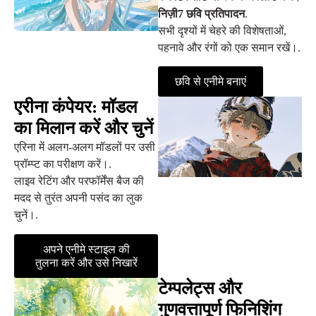
निज़ी7 छवि प्रतिपादन
.
सभी दृश्यों में चेहरे की विशेषताओं,
पहनावे और रंगों को एक समान रखें।.
छवि से एनीमे बनाएं
एरीना कंपेयर: मॉडल
का मिलान करें और चुनें
एरिना में अलग-अलग मॉडलों पर उसी
प्रॉम्प्ट का परीक्षण करें।.
लाइव रेटिंग और परफॉर्मेंस बैज की
मदद से तुरंत अपनी पसंद का लुक
चुनें।.
अपने एनीमे स्टाइल की
तुलना करें और उसे निखारें
टेम्पलेट्स और
गुणवत्तापूर्ण फिनिशिंग