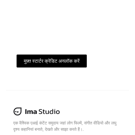
एक ही एनीमे वर्कस्पेस में सब कुछ - एजेंट, मॉडल
और टेम्प्लेट। निज़ी7 क्रिएटर कम्युनिटी से जुड़ें,
एरेना की तुलनाओं को एक्सप्लोर करें और शुरू से
अंत तक सुसंगत एनीमे विज़ुअल बनाएं।.
मुफ़्त स्टार्टर क्रेडिट अनलॉक करें
मुफ़्त में प्राप्त करें
एक वैश्विक एआई कंटेंट समुदाय जहां लोग फिल्में, संगीत वीडियो और लघु
दृश्य कहानियां बनाते, देखते और साझा करते हैं।.