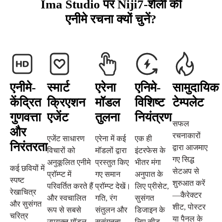
Ima Studio पर Niji7-शैली की
एनीमे रचना क्यों चुनें?
एनीमे-
स्मार्ट
एरेना
एनिमे-
सामुदायिक
केंद्रित
क्रिएशन
मॉडल
विशिष्ट
टेम्पलेट
गुणवत्ता
एजेंट
तुलना
नियंत्रण
सफल
और
रचनाकारों
एजेंट साधारण
एरेना में कई
एक ही
निरंतरता
द्वारा आजमाए
विचारों को
मॉडलों द्वारा
इंटरफेस के
गए सिद्ध
अनुकूलित एनीमे
प्रस्तुत किए
भीतर मंगा
कई छवियों में
सेटअप से
प्रॉम्प्ट में
गए समान
अनुपात के
स्पष्ट
शुरुआत करें
परिवर्तित करते हैं
प्रॉम्प्ट देखें।
लिए प्रीसेट,
रेखाचित्र
—कैरेक्टर
और स्वचालित
गति, रंग
सुसंगत
और सुसंगत
शीट, पोस्टर
रूप से सबसे
संतुलन और
डिजाइन के
चरित्र
या पैनल के
उपयुक्त मॉडल
सुसंगतता
लिए सीड