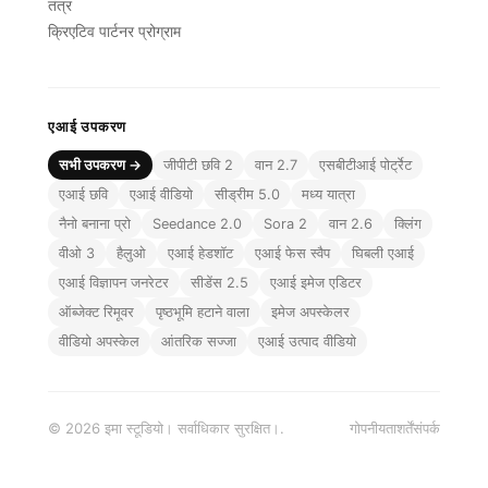
तंत्र
क्रिएटिव पार्टनर प्रोग्राम
एआई उपकरण
सभी उपकरण →
जीपीटी छवि 2
वान 2.7
एसबीटीआई पोर्ट्रेट
एआई छवि
एआई वीडियो
सीड्रीम 5.0
मध्य यात्रा
नैनो बनाना प्रो
Seedance 2.0
Sora 2
वान 2.6
क्लिंग
वीओ 3
हैलुओ
एआई हेडशॉट
एआई फेस स्वैप
घिबली एआई
एआई विज्ञापन जनरेटर
सीडेंस 2.5
एआई इमेज एडिटर
ऑब्जेक्ट रिमूवर
पृष्ठभूमि हटाने वाला
इमेज अपस्केलर
वीडियो अपस्केल
आंतरिक सज्जा
एआई उत्पाद वीडियो
© 2026 इमा स्टूडियो। सर्वाधिकार सुरक्षित।.
गोपनीयता
शर्तें
संपर्क