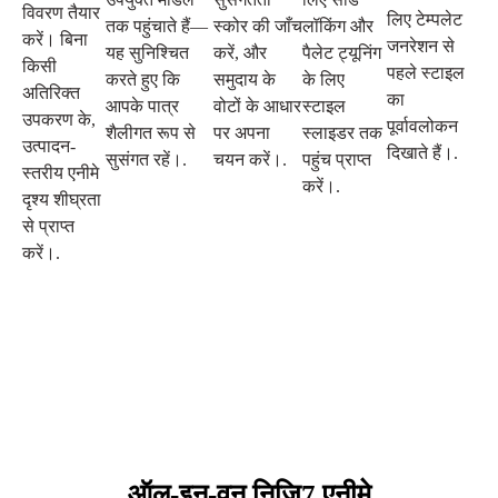
विवरण तैयार
लिए टेम्पलेट
तक पहुंचाते हैं—
स्कोर की जाँच
लॉकिंग और
करें। बिना
जनरेशन से
यह सुनिश्चित
करें, और
पैलेट ट्यूनिंग
किसी
पहले स्टाइल
करते हुए कि
समुदाय के
के लिए
अतिरिक्त
का
आपके पात्र
वोटों के आधार
स्टाइल
उपकरण के,
पूर्वावलोकन
शैलीगत रूप से
पर अपना
स्लाइडर तक
उत्पादन-
दिखाते हैं।.
सुसंगत रहें।.
चयन करें।.
पहुंच प्राप्त
स्तरीय एनीमे
करें।.
दृश्य शीघ्रता
से प्राप्त
करें।.
ऑल-इन-वन निजि7 एनीमे