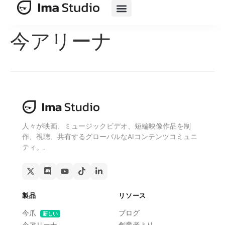
製品
AIスイート
AIを活用した電子商取引
リソース
価格
今アリーナ
人々が映画、ミュージックビデオ、短編映像作品を制
作、視聴、共有するグローバルなAIコンテンツコミュニ
ティ。.
製品
リソース
今爪
ブログ
新しい