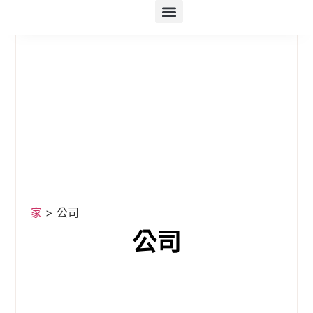
產品
人工智慧套件
人工智慧電子商務
資源
定價
家
>
公司
公司