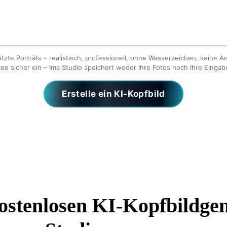
zte Porträts – realistisch, professionell, ohne Wasserzeichen, keine A
dee sicher ein – Ima Studio speichert weder Ihre Fotos noch Ihre Einga
Erstelle ein KI-Kopfbild
ostenlosen KI-Kopfbildge