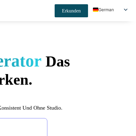
German
Erkunden
English
Spanish
Japanese
Korean
erator
Das
French
Indonesian
irken.
Portuguese
Chinese (China)
Chinese (Taiwan)
 Konsistent Und Ohne Studio.
Hindi