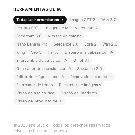
HERRAMIENTAS DE IA
Todas las herramientas →
Imagen GPT 2
Wan 2.7
Retrato SBTI
Imagen de IA
Vídeo con IA
Seedream 5.0
A mitad de camino
Nano Banana Pro
Seedance 2.0
Sora 2
Wan 2.6
Kling
Veo 3
Hailuo
Disparo a la cabeza con IA
Intercambio de caras con IA
Ghibli AI
Generador de anuncios con IA
Seedance 2.5
Editor de imágenes con IA
Removedor de objetos
Eliminador de fondo
Escalador de imágenes
Vídeo de alta calidad
Diseño de interiores
Vídeo del producto de IA
© 2026 Ima Studio. Todos los derechos reservados.
Privacidad
Términos
Contacto