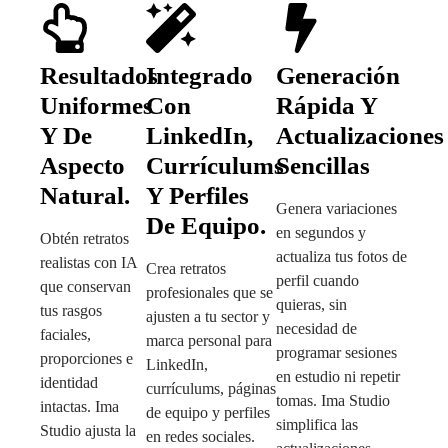
Resultados
Integrado
Generación
Uniformes
Con
Rápida Y
Y De
LinkedIn,
Actualizaciones
Aspecto
Currículums
Sencillas
Natural.
Y Perfiles
Genera variaciones
De Equipo.
en segundos y
Obtén retratos
actualiza tus fotos de
realistas con IA
Crea retratos
perfil cuando
que conservan
profesionales que se
quieras, sin
tus rasgos
ajusten a tu sector y
necesidad de
faciales,
marca personal para
programar sesiones
proporciones e
LinkedIn,
en estudio ni repetir
identidad
currículums, páginas
tomas. Ima Studio
intactas. Ima
de equipo y perfiles
simplifica las
Studio ajusta la
en redes sociales.