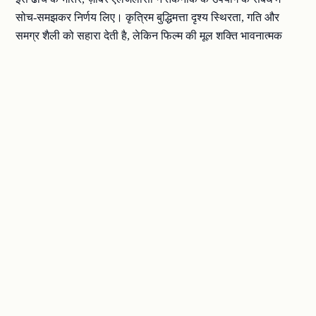
सोच-समझकर निर्णय लिए। कृत्रिम बुद्धिमत्ता दृश्य स्थिरता, गति और
समग्र शैली को सहारा देती है, लेकिन फिल्म की मूल शक्ति भावनात्मक
अभिव्यक्ति और कथा संरचना ही बनी हुई है। तकनीक कृति को निखारती
है; यह उसे परिभाषित नहीं करती।.
परिणामस्वरूप, फिल्म भावनात्मक स्तर पर दर्शकों से अधिक आसानी से
जुड़ जाती है। फिल्म देखते समय, आप पात्रों के अनुभवों में डूब जाते हैं,
बजाय इसके कि आपको बार-बार यह याद दिलाया जाए कि फिल्म कृत्रिम
बुद्धिमत्ता से बनाई गई है।.
उस संतुलन को हासिल करना मुश्किल है - और खासकर ऐसी प्रतियोगिता
में जहां तकनीकी स्तर इतना ऊंचा हो, यह संतुलन बेहद महत्वपूर्ण है।.