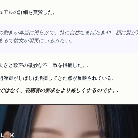
ュアルの詳細を賞賛した。
の動きが本当に滑らかで、特に自然なまばたきや、額に髪が
まるで彼女が現実にいるみたい。.
動きと歌声の微妙な不一致を指摘した。.
趙漢卿がしばしば指摘してきた点が反映されている。
のではなく、視聴者の要求をより厳しくするのです。.