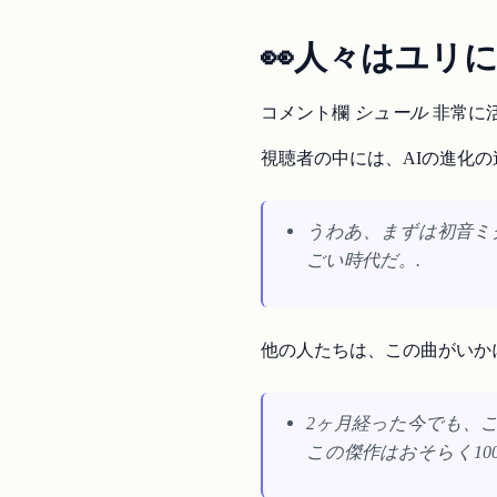
👀人々はユリ
コメント欄
シュール
非常に活
視聴者の中には、AIの進化
うわあ、まずは初音ミ
ごい時代だ。.
他の人たちは、この曲がいか
2ヶ月経った今でも、
この傑作はおそらく10