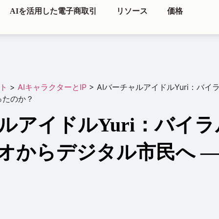
AIを活用した電子商取引
リソース
価格
スト
>
AIキャラクターとIP
>
AIバーチャルアイドルYuri：バ
ったのか？
ルアイドルYuri：バイラ
オからデジタル市民へ —