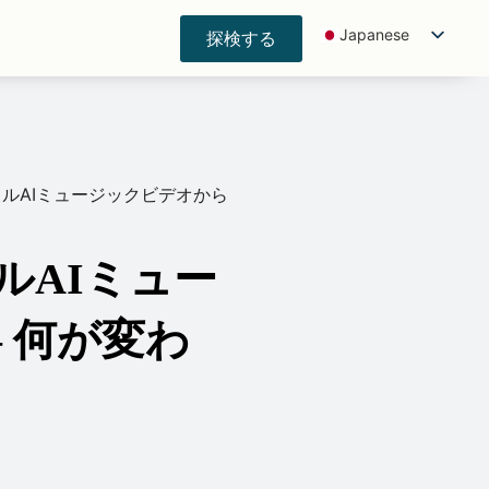
Japanese
探検する
English
Spanish
Korean
German
イラルAIミュージックビデオから
French
Indonesian
ルAIミュー
Portuguese
Chinese (China)
 何が変わ
Chinese (Taiwan)
Hindi