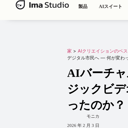
製品
AIスイート
家
>
AIクリエイションのベ
デジタル市民へ — 何が変わ
AIバーチャ
ジックビデ
ったのか？
モニカ
2026 年 2 月 3 日