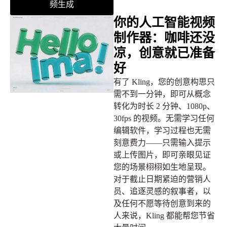
频生成
你的人工智能视频
制作器：咖啡还没
凉，创意就已准备
好
有了 Kling，您的创意构思只
需不到一分钟，即可从概念
转化为时长 2 分钟、1080p、
30fps 的视频。无需学习任何
编辑软件，学习过程也无需
刻意费力——只需输入提示
或上传图片，即可亲眼见证
您的场景栩栩如生地呈现。
对于截止日期紧迫的营销人
员、追逐灵感的叙事者，以
及任何不愿等待创意到来的
人来说，Kling 都能帮您节省