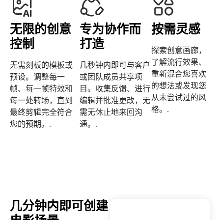
无限的创意
专为协作而
按需灵感
控制
打造
探索创意画廊，
了解流行效果、
无需刻板的模板或
几秒钟内即可与客户
重新混合您喜欢
预设。调整每一
或团队成员共享项
的想法或发现您
帧、每一帧特效和
目。收集反馈、进行
从未尝试过的风
每一处转场，直到
编辑并批准更改，无
格。.
最终剪辑完全符合
需无休止地来回沟
您的预期。.
通。.
几分钟内即可创建