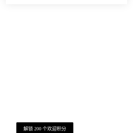
使用 Ima Studio 进行
创作
图片、视频和代理等所有内容都在一
个工作区内。
解锁 200 个欢迎积分