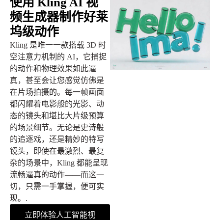
使用 Kling AI 视
频生成器制作好莱
坞级动作
Kling 是唯一一款搭载 3D 时
空注意力机制的 AI，它捕捉
的动作和物理效果如此逼
真，甚至会让您感觉仿佛是
在片场拍摄的。每一帧画面
都闪耀着电影般的光影、动
态的镜头和堪比大片级预算
的场景细节。无论是史诗般
的追逐戏，还是精妙的特写
镜头，即使在最激烈、最复
杂的场景中，Kling 都能呈现
流畅逼真的动作——而这一
切，只需一手掌握，便可实
现。.
立即体验人工智能视