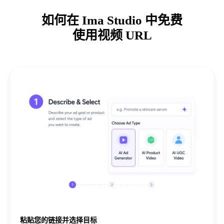
如何在 Ima Studio 中免费
使用视频 URL
粘贴您的链接并选择目标