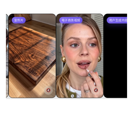
宣传片
电子商务视频
用户生成内容风格
🔇
🔇
🔇