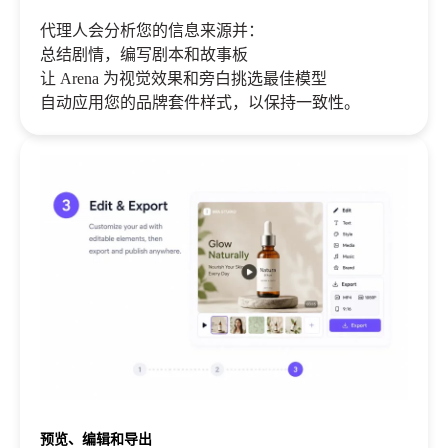
代理人会分析您的信息来源并：
总结剧情，编写剧本和故事板
让 Arena 为视觉效果和旁白挑选最佳模型
自动应用您的品牌套件样式，以保持一致性。
预览、编辑和导出