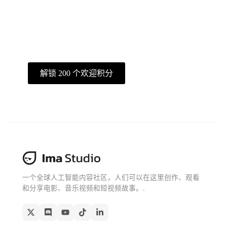
导入、脚本生成、视觉效果和创作工
具。加入全球创作者社区，探索热门
模板，快速发布视频。.
解锁 200 个欢迎积分
免费获取
一个全球人工智能内容社区，人们可以在这里创作、观看
和分享电影、音乐视频和短视频故事。.