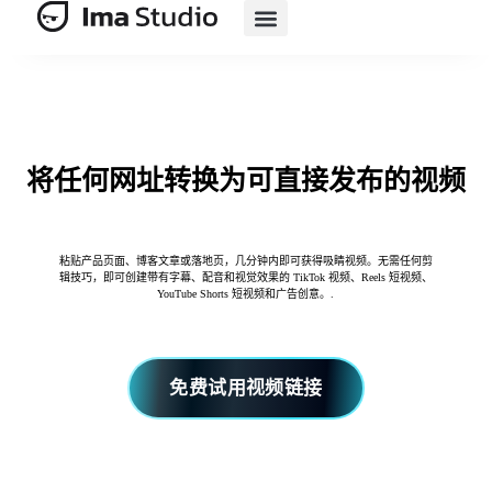
产品
人工智能套件
人工智能电子商务
资源
定价
将任何网址转换为可直接发布的视频
粘贴产品页面、博客文章或落地页，几分钟内即可获得吸睛视频。无需任何剪
辑技巧，即可创建带有字幕、配音和视觉效果的 TikTok 视频、Reels 短视频、
YouTube Shorts 短视频和广告创意。.
免费试用视频链接