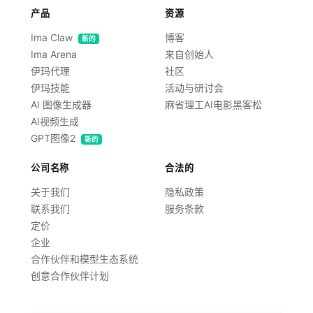
产品
资源
Ima Claw
博客
新的
Ima Arena
来自创始人
伊玛代理
社区
伊玛技能
活动与研讨会
AI 图像生成器
麻省理工AI电影黑客松
AI视频生成
GPT图像2
新的
公司名称
合法的
关于我们
隐私政策
联系我们
服务条款
定价
企业
合作伙伴和模型生态系统
创意合作伙伴计划