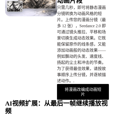
动画片段
只需几秒，即可将静态漫画
分镜转换为动画风格的短
片。上传您的漫画分镜（最
多 12 张），Seedance 2.0 即
可通过镜头推拉、平移和场
景切换生成动态效果。它既
能保留原作的线条感，又能
添加动画般的动态效果——
例如飘动的头发、速度线、
扬起的尘土和冲击的节奏。
为了获得最佳效果，请按故
事顺序上传分镜，并逐帧描
述动作。.
将漫画改编成动画短
片
AI视频扩展：从最后一帧继续播放视
频