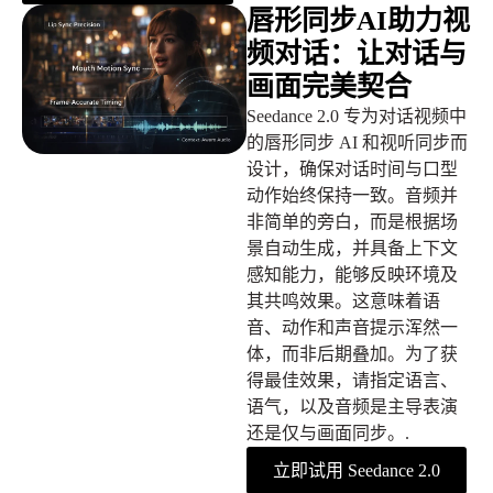
唇形同步AI助力视
频对话：让对话与
画面完美契合
Seedance 2.0 专为对话视频中
的唇形同步 AI 和视听同步而
设计，确保对话时间与口型
动作始终保持一致。音频并
非简单的旁白，而是根据场
景自动生成，并具备上下文
感知能力，能够反映环境及
其共鸣效果。这意味着语
音、动作和声音提示浑然一
体，而非后期叠加。为了获
得最佳效果，请指定语言、
语气，以及音频是主导表演
还是仅与画面同步。.
立即试用 Seedance 2.0