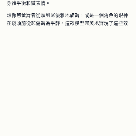
身體平衡和微表情。.
想像芭蕾舞者從頭到尾優雅地旋轉，或是一個角色的眼神
在鏡頭前從悲傷轉為平靜。這款模型完美地實現了這些效
果，毫不妥協。.
範例提示
@subject(女性瑜珈運動員) 向前彎腰 → 抬起雙腿 
→ 保持手倒立；精確地遵循每個階段；肢體流暢地流
更長的故事：最長 5 分鐘的視頻