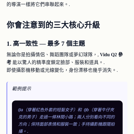
的導演一樣將它們串聯起來。.
你會注意到的三大核心升級
1. 高一致性 — 最多 7 個主題
無論你是拍攝情侶、舞蹈團隊或夢幻球隊，,
Vidu Q2 參
考
能以驚人的精準度鎖定臉部、服裝和道具。.
即使攝影機移動或光線變化，身份漂移也幾乎消失。.
範例提示
@a（穿著紅色外套的短髮女子）和 @b（穿著牛仔夾
克的男子）走過一條林間小路；兩人分別看向不同的
方向；保持面部表情和服裝一致；手持攝影機跟隨拍