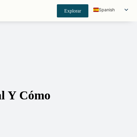
Spanish
Explorar
English
Japanese
Korean
German
French
Indonesian
Portuguese
Chinese (China)
al Y Cómo
Chinese (Taiwan)
Hindi