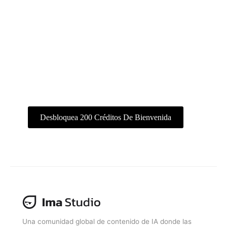
Crea con Ima Studio
Todo en un mismo espacio de trabajo:
imágenes, vídeo y agentes.
Desbloquea 200 Créditos De Bienvenida
Consíguelo Gratis
Una comunidad global de contenido de IA donde las