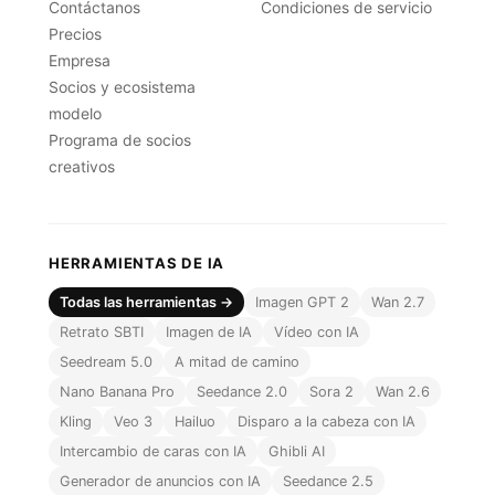
Contáctanos
Condiciones de servicio
Precios
Empresa
Socios y ecosistema
modelo
Programa de socios
creativos
HERRAMIENTAS DE IA
Todas las herramientas →
Imagen GPT 2
Wan 2.7
Retrato SBTI
Imagen de IA
Vídeo con IA
Seedream 5.0
A mitad de camino
Nano Banana Pro
Seedance 2.0
Sora 2
Wan 2.6
Kling
Veo 3
Hailuo
Disparo a la cabeza con IA
Intercambio de caras con IA
Ghibli AI
Generador de anuncios con IA
Seedance 2.5