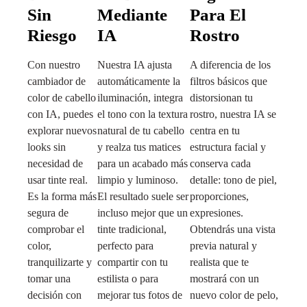
Sin
Mediante
Para El
Riesgo
IA
Rostro
Con nuestro
Nuestra IA ajusta
A diferencia de los
cambiador de
automáticamente la
filtros básicos que
color de cabello
iluminación, integra
distorsionan tu
con IA, puedes
el tono con la textura
rostro, nuestra IA se
explorar nuevos
natural de tu cabello
centra en tu
looks sin
y realza tus matices
estructura facial y
necesidad de
para un acabado más
conserva cada
usar tinte real.
limpio y luminoso.
detalle: tono de piel,
Es la forma más
El resultado suele ser
proporciones,
segura de
incluso mejor que un
expresiones.
comprobar el
tinte tradicional,
Obtendrás una vista
color,
perfecto para
previa natural y
tranquilizarte y
compartir con tu
realista que te
tomar una
estilista o para
mostrará con un
decisión con
mejorar tus fotos de
nuevo color de pelo,