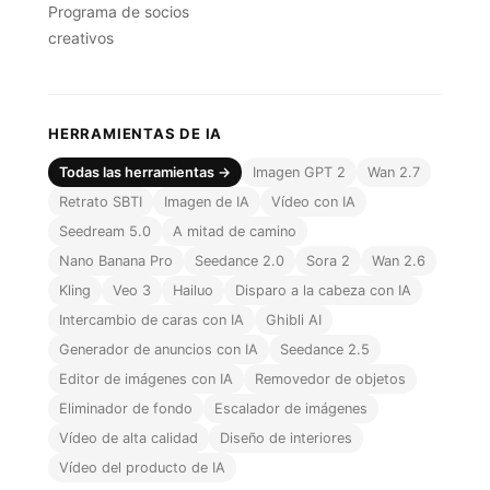
Programa de socios
creativos
HERRAMIENTAS DE IA
Todas las herramientas →
Imagen GPT 2
Wan 2.7
Retrato SBTI
Imagen de IA
Vídeo con IA
Seedream 5.0
A mitad de camino
Nano Banana Pro
Seedance 2.0
Sora 2
Wan 2.6
Kling
Veo 3
Hailuo
Disparo a la cabeza con IA
Intercambio de caras con IA
Ghibli AI
Generador de anuncios con IA
Seedance 2.5
Editor de imágenes con IA
Removedor de objetos
Eliminador de fondo
Escalador de imágenes
Vídeo de alta calidad
Diseño de interiores
Vídeo del producto de IA