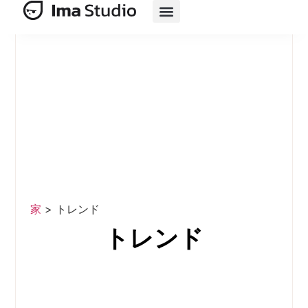
製品
AIスイート
AIを活用した電子商取引
リソース
価格
家
>
トレンド
トレンド