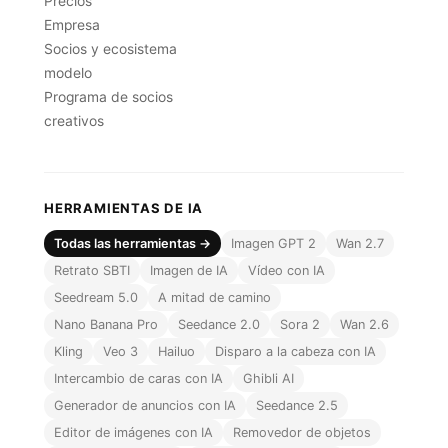
Precios
Empresa
Socios y ecosistema
modelo
Programa de socios
creativos
HERRAMIENTAS DE IA
Todas las herramientas →
Imagen GPT 2
Wan 2.7
Retrato SBTI
Imagen de IA
Vídeo con IA
Seedream 5.0
A mitad de camino
Nano Banana Pro
Seedance 2.0
Sora 2
Wan 2.6
Kling
Veo 3
Hailuo
Disparo a la cabeza con IA
Intercambio de caras con IA
Ghibli AI
Generador de anuncios con IA
Seedance 2.5
Editor de imágenes con IA
Removedor de objetos