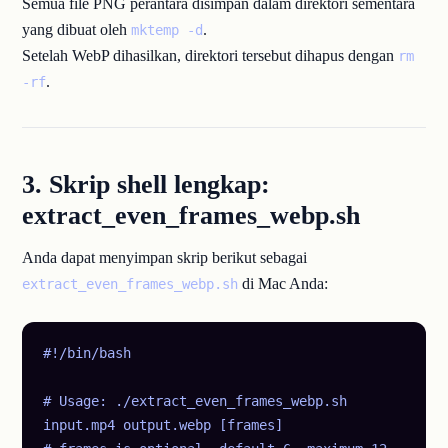
Semua file PNG perantara disimpan dalam direktori sementara
yang dibuat oleh
.
mktemp -d
Setelah WebP dihasilkan, direktori tersebut dihapus dengan
rm
.
-rf
3. Skrip shell lengkap:
extract_even_frames_webp.sh
Anda dapat menyimpan skrip berikut sebagai
di Mac Anda:
extract_even_frames_webp.sh
#!/bin/bash

# Usage: ./extract_even_frames_webp.sh 
input.mp4 output.webp [frames]
