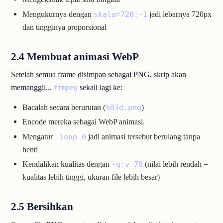
Mengukurnya dengan
jadi lebarnya 720px
skala=720:-1
dan tingginya proporsional
2.4 Membuat animasi WebP
Setelah semua frame disimpan sebagai PNG, skrip akan
memanggil...
sekali lagi ke:
ffmpeg
Bacalah secara berurutan (
)
%03d.png
Encode mereka sebagai WebP animasi.
Mengatur
jadi animasi tersebut berulang tanpa
-loop 0
henti
Kendalikan kualitas dengan
(nilai lebih rendah =
-q:v 70
kualitas lebih tinggi, ukuran file lebih besar)
2.5 Bersihkan