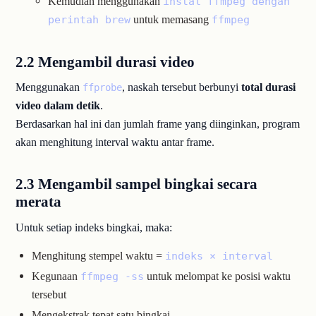
Kemudian menggunakan
instal ffmpeg dengan
untuk memasang
perintah brew
ffmpeg
2.2 Mengambil durasi video
Menggunakan
, naskah tersebut berbunyi
total durasi
ffprobe
video dalam detik
.
Berdasarkan hal ini dan jumlah frame yang diinginkan, program
akan menghitung interval waktu antar frame.
2.3 Mengambil sampel bingkai secara
merata
Untuk setiap indeks bingkai, maka:
Menghitung stempel waktu =
indeks × interval
Kegunaan
untuk melompat ke posisi waktu
ffmpeg -ss
tersebut
Mengekstrak tepat satu bingkai