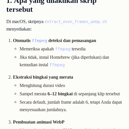
1. Apa yang dilakukan skrip
tersebut
Di macOS, skripnya
extract_even_frames_webp.sh
menyediakan:
Otomatis
deteksi dan pemasangan
ffmpeg
Memeriksa apakah
tersedia
ffmpeg
Jika tidak, instal Homebrew (jika diperlukan) dan
kemudian instal
ffmpeg
Ekstraksi bingkai yang merata
Menghitung durasi video
Sampel merata
6–12 bingkai
di sepanjang klip tersebut
Secara default, jumlah frame adalah 6, tetapi Anda dapat
menyesuaikan jumlahnya.
Pembuatan animasi WebP