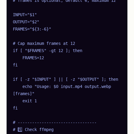
# frames is optional, default 6, maximum 12

INPUT="$1"

OUTPUT="$2"

FRAMES="${3:-6}"

# Cap maximum frames at 12

if [ "$FRAMES" -gt 12 ]; then

    FRAMES=12

fi

if [ -z "$INPUT" ] || [ -z "$OUTPUT" ]; then

    echo "Usage: $0 input.mp4 output.webp 
[frames]"

    exit 1

fi

# ---------------------------------

# 1️⃣ Check ffmpeg
