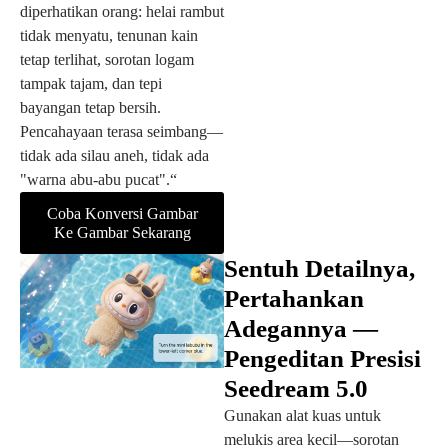
diperhatikan orang: helai rambut
tidak menyatu, tenunan kain
tetap terlihat, sorotan logam
tampak tajam, dan tepi
bayangan tetap bersih.
Pencahayaan terasa seimbang—
tidak ada silau aneh, tidak ada
"warna abu-abu pucat".“
Coba Konversi Gambar
Ke Gambar Sekarang
Sentuh Detailnya,
Pertahankan
Adegannya —
Pengeditan Presisi
Seedream 5.0
Gunakan alat kuas untuk
melukis area kecil—sorotan