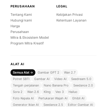
PERUSAHAAN
LEGAL
Tentang Kami
Kebijakan Privasi
Hubungi kami
Ketentuan Layanan
Harga
Perusahaan
Mitra & Ekosistem Model
Program Mitra Kreatif
ALAT AI
Semua Alat →
Gambar GPT 2
Wan 2.7
Potret SBTI
Gambar AI
Video AI
Seedream 5.0
Tengah perjalanan
Nano Banana Pro
Seedance 2.0
Sora 2
Wan 2.6
Kling
Veo 3
Hailuo
Foto Kepala AI
Pertukaran Wajah AI
Ghibli AI
Generator Iklan AI
Seedance 2.5
Editor Gambar AI