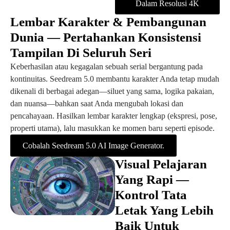
Dalam Resolusi 4K
Lembar Karakter & Pembangunan
Dunia — Pertahankan Konsistensi
Tampilan Di Seluruh Seri
Keberhasilan atau kegagalan sebuah serial bergantung pada
kontinuitas. Seedream 5.0 membantu karakter Anda tetap mudah
dikenali di berbagai adegan—siluet yang sama, logika pakaian,
dan nuansa—bahkan saat Anda mengubah lokasi dan
pencahayaan. Hasilkan lembar karakter lengkap (ekspresi, pose,
properti utama), lalu masukkan ke momen baru seperti episode.
Cobalah Seedream 5.0 AI Image Generator.
Visual Pelajaran
Yang Rapi —
Kontrol Tata
Letak Yang Lebih
Baik Untuk