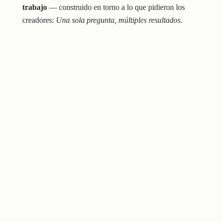
trabajo
— construido en torno a lo que pidieron los
creadores:
Una sola pregunta, múltiples resultados.
Experimentos comunitarios en
Arena Ima
— donde los
creadores pueden probar, comparar y mostrar modelos de IA
a través de desafíos abiertos y rondas de narración
colaborativa.
Si eres creador o trabajas en un estudio que utiliza inteligencia
artificial, nos encantaría ponernos en contacto contigo.
Nuestro objetivo es ser su
equipo de desarrollo
, no solo tu
conjunto de herramientas.