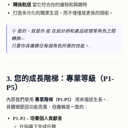
轉換軌道
當它符合你的優勢和興趣時
打造多元化的職業生涯，而不僅僅是更長的頭銜。
💡 是的，就是你
能
在設計師和產品經理等角色之間
轉換—
只要你具備勝任每個角色所需的技能。.
3. 您的成長階梯：專業等級（P1-
P5）
內部我們使用
專業階梯（P1-P5）
用來描述生長。.
具體細節因功能而異，但邏輯是一致的：
P1–P2 – 培養個人貢獻者
在指導下完成任務