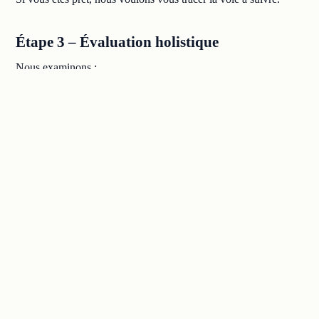
Étape 3 – Évaluation holistique
Nous examinons :
Capacités
– compétences, comportements, niveau
d’appropriation
Contribution
– un impact réel, pas seulement des efforts ou
des heures
Potentiel
– aptitude à un champ d’action plus vaste ou à
une complexité accrue
Il s'agit d'une évaluation, pas d'un examen.
Notre principe :
critères documentés, rétroaction claire et
soutien
de la part des RH et de votre responsable.