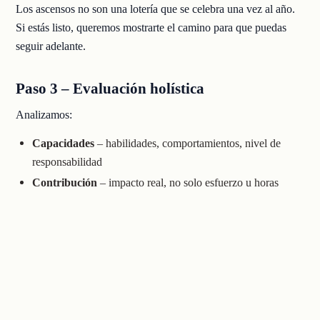
Los ascensos no son una lotería que se celebra una vez al año.
Si estás listo, queremos mostrarte el camino para que puedas
seguir adelante.
Paso 3 – Evaluación holística
Analizamos:
Capacidades
– habilidades, comportamientos, nivel de
responsabilidad
Contribución
– impacto real, no solo esfuerzo u horas
Potencial
– preparación para un mayor alcance o una
mayor complejidad
Es una evaluación, no un examen.
Nuestro principio:
criterios documentados, retroalimentación
clara y apoyo
Tanto del departamento de Recursos Humanos
como de tu líder.