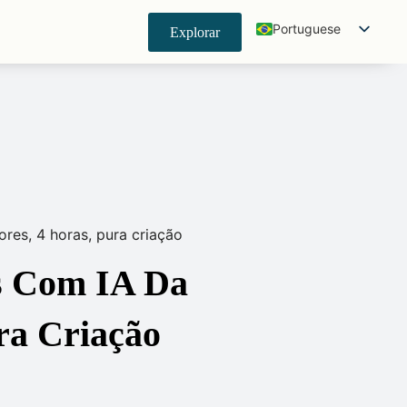
Portuguese
Explorar
English
Spanish
Japanese
Korean
German
French
res, 4 horas, pura criação
Indonesian
Chinese (China)
s Com IA Da
Chinese (Taiwan)
ra Criação
Hindi