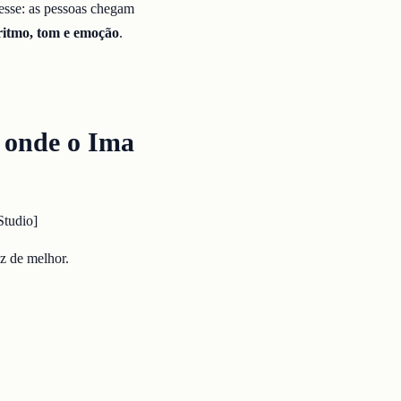
esse: as pessoas chegam
ritmo, tom e emoção
.
e onde o Ima
Studio]
z de melhor.