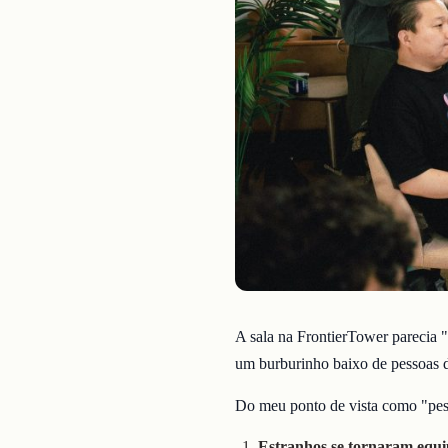
A sala na FrontierTower parecia "
um burburinho baixo de pessoas 
Do meu ponto de vista como "pes
Estranhos se tornaram equi