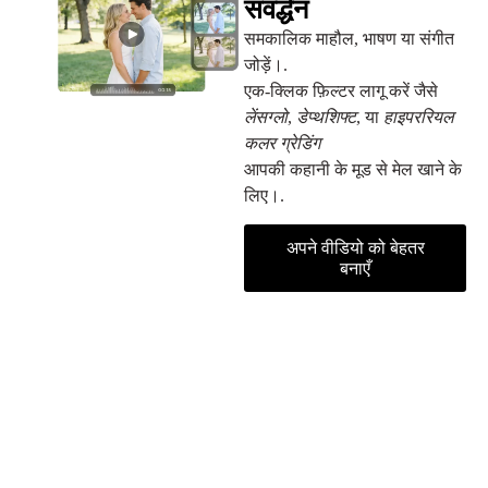
संवर्द्धन
समकालिक माहौल, भाषण या संगीत
जोड़ें।.
एक-क्लिक फ़िल्टर लागू करें जैसे
लेंसग्लो
,
डेप्थशिफ्ट
, या
हाइपररियल
कलर ग्रेडिंग
आपकी कहानी के मूड से मेल खाने के
लिए।.
अपने वीडियो को बेहतर
बनाएँ