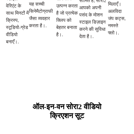
सीमित है; सोरा2
यह सच्ची
मिलाएँ।
वेरिएंट के
उत्पन्न करता
आपको अपनी
सिनेमैटोग्राफी
अलविदा
साथ मिनटों में
है जो प्रत्येक
पसंद के मोशन
जैसा व्यवहार
जंप कट्स,
क्रिस्प,
क्लिप को
स्टाइल डिज़ाइन
करता है।.
नमस्ते
स्टूडियो-ग्रेड
बेहतर बनाता
करने की सुविधा
फ्लो।.
वीडियो
है।.
देता है।.
बनाएँ।.
ऑल-इन-वन सोरा2 वीडियो
क्रिएशन सूट