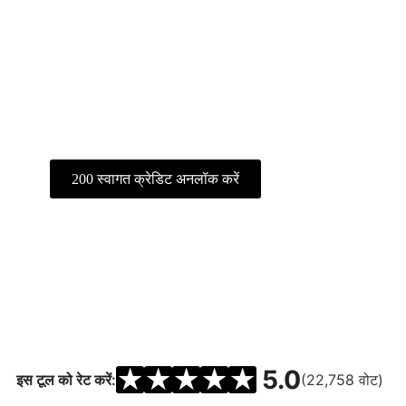
सब कुछ एक ही कार्यक्षेत्र में—AI इमेज, वीडियो
और क्रिएटिव एजेंट। वैश्विक Sora2 समुदाय में
शामिल हों, ट्रेंडिंग प्रीसेट एक्सप्लोर करें और
अपनी कल्पना को गति दें।.
200 स्वागत क्रेडिट अनलॉक करें
मुफ़्त में प्राप्त करें
★
★
★
★
★
5.0
इस टूल को रेट करें:
(22,758 वोट)