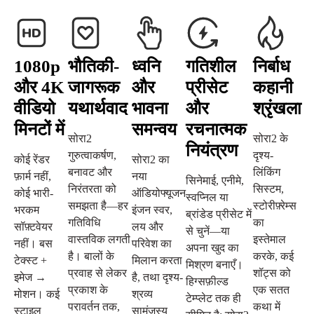
1080p
भौतिकी-
ध्वनि
गतिशील
निर्बाध
और 4K
जागरूक
और
प्रीसेट
कहानी
वीडियो
यथार्थवाद
भावना
और
श्रृंखला
मिनटों में
समन्वय
रचनात्मक
सोरा2
सोरा2 के
नियंत्रण
गुरुत्वाकर्षण,
दृश्य-
कोई रेंडर
सोरा2 का
बनावट और
लिंकिंग
फ़ार्म नहीं,
नया
सिनेमाई, एनीमे,
निरंतरता को
सिस्टम,
कोई भारी-
ऑडियोफ्यूजन
स्वप्निल या
समझता है—हर
स्टोरीफ़्रेम्स
भरकम
इंजन स्वर,
ब्रांडेड प्रीसेट में
गतिविधि
का
सॉफ़्टवेयर
लय और
से चुनें—या
वास्तविक लगती
इस्तेमाल
नहीं। बस
परिवेश का
अपना खुद का
है। बालों के
करके, कई
टेक्स्ट +
मिलान करता
मिश्रण बनाएँ।
प्रवाह से लेकर
शॉट्स को
इमेज →
है, तथा दृश्य-
हिग्सफ़ील्ड
प्रकाश के
एक सतत
मोशन। कई
श्रव्य
टेम्प्लेट तक ही
परावर्तन तक,
कथा में
स्टाइल
सामंजस्य