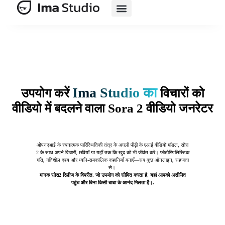
एआई सूट
एआई ई-कॉमर्स
मूल्य निर्धारण
Ima Studio का
उपयोग करें
विचारों को
वीडियो में बदलने वाला Sora 2 वीडियो जनरेटर
ओपनएआई के रचनात्मक पारिस्थितिकी तंत्र के अगली पीढ़ी के एआई वीडियो मॉडल, सोरा
2 के साथ अपने विचारों, छवियों या यहाँ तक कि खुद को भी जीवंत करें। फोटोरियलिस्टिक
गति, गतिशील दृश्य और ध्वनि-समकालिक कहानियाँ बनाएँ—सब कुछ ऑनलाइन, सहजता
से।.
मानक सोरा2 रिलीज के विपरीत, जो उपयोग को सीमित करता है, यहां आपको असीमित
पहुंच और बिना किसी बाधा के आनंद मिलता है।.