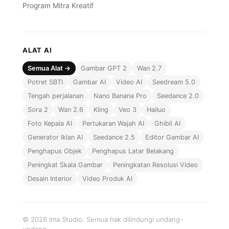
Program Mitra Kreatif
ALAT AI
Semua Alat →
Gambar GPT 2
Wan 2.7
Potret SBTI
Gambar AI
Video AI
Seedream 5.0
Tengah perjalanan
Nano Banana Pro
Seedance 2.0
Sora 2
Wan 2.6
Kling
Veo 3
Hailuo
Foto Kepala AI
Pertukaran Wajah AI
Ghibli AI
Generator Iklan AI
Seedance 2.5
Editor Gambar AI
Penghapus Objek
Penghapus Latar Belakang
Peningkat Skala Gambar
Peningkatan Resolusi Video
Desain Interior
Video Produk AI
© 2026 Ima Studio. Semua hak dilindungi undang-
undang.