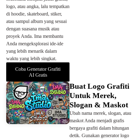
logo, atau angka, lalu tempatkan
di hoodie, skateboard, stiker,
atau sampul album yang sesuai
dengan suasana musik atau
proyek Anda. Ima membantu
Anda mengeksplorasi ide-ide
yang lebih menarik dalam
waktu yang lebih singkat.
Coba Generator Grafiti
AI Gratis
Buat Logo Grafiti
Untuk Merek,
Slogan & Maskot
Ubah nama merek, slogan, atau
maskot Anda menjadi grafis
bergaya grafiti dalam hitungan
detik. Gunakan generator logo